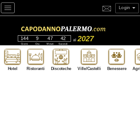
Login
Toggle navigation
2027
144
9
47
40
al
Giorni
Ore
Minuti
Secondi
Hotel
Ristoranti
Discoteche
Ville/Castelli
Benessere
Agr