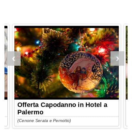
r
Offerta Capodanno in Hotel a
O
Palermo
f
(Cenone Serata e Pernotto)
(