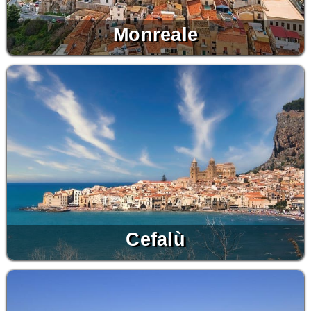
Monreale
Cefalù